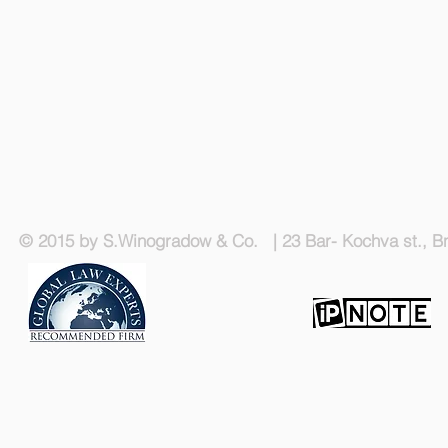
© 2015 by S.Winogradow & Co. | 23 Bar- Kochva st., Bn