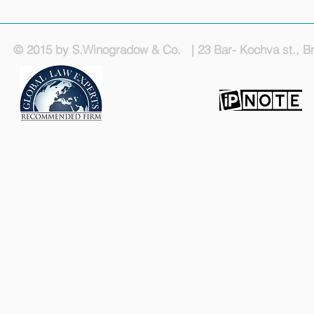
© 2015 by S.Winogradow & Co. | 23 Bar- Kochva st., Bn