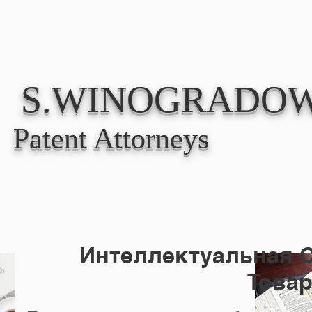
ABOUT
PRACT
S.WINOGRADOW
Patent Attorneys
Интеллектуальная С
Това