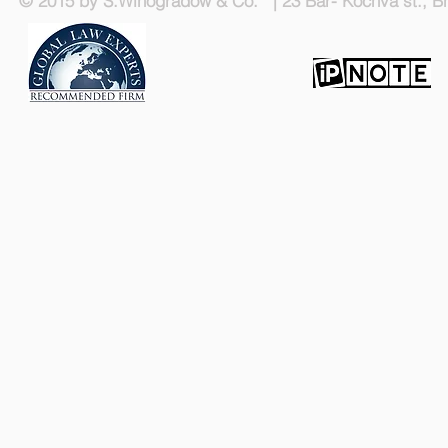
© 2015 by S.Winogradow & Co. | 23 Bar- Kochva st., Bn